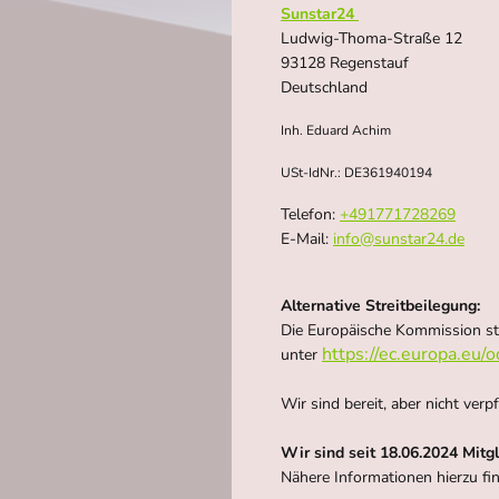
Sunstar24
Ludwig-Thoma-Straße 12
93128 Regenstauf
Deutschland
Inh. Eduard Achim
USt-IdNr.: DE361940194
Telefon:
+491771728269
E-Mail:
info@sunstar24.de
Alternative Streitbeilegung:
Die Europäische Kommission stel
https://ec.europa.eu/o
unter
Wir sind bereit, aber nicht ver
Wir sind seit 18.06.2024 Mitg
Nähere Informationen hierzu fi