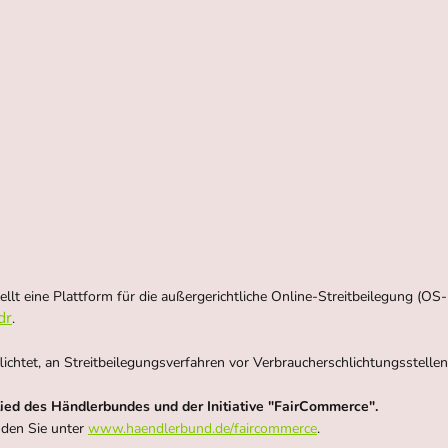
lt eine Plattform für die außergerichtliche Online-Streitbeilegung (OS-P
dr
.
pflichtet, an Streitbeilegungsverfahren vor Verbraucherschlichtungsstell
lied des Händlerbundes und der Initiative "FairCommerce".
nden Sie unter
www.haendlerbund.de/faircommerce
.