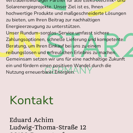
vertrauenswürdiger Partner für alle Elektrotechnik- und
Solarenergieprojekte. Unser Ziel ist es, Ihnen
hochwertige Produkte und maßgeschneiderte Lösungen
zu bieten, um Ihren Beitrag zur nachhaltigen
Energieerzeugung zu unterstützen.
Unser Rundum-sorglos-Service umfasst sichere
Zahlungsoptionen, schnelle Lieferung und kompetente
Beratung, um Ihren Einkauf bei uns zu einem
reibungslosen und erfreulichen Erlebnis zu machen.
Gemeinsam setzen wir uns für eine nachhaltige Zukunft
ein und fördern einen positiven Wandel durch die
Nutzung erneuerbarer Energien.
Kontakt
Eduard Achim
Ludwig-Thoma-Straße 12