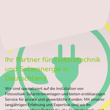
Ihr Partner für Elektrotechnik
und Solarenergie in
Deutschland
Wir sind spezialisiert auf die Installation von
Fotovoltaik-Solarstromanlagen und bieten erstklassigen
Service für private und gewerbliche Kunden. Mit unserer
langjährigen Erfahrung und Expertise sind wir Ihr